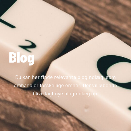
Blog
Du kan her finde relevante blogindlæg, som
omhandler forskellige emner. Der vil løbende
blive lagt nye blogindlæg op.