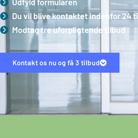
Udfyld formularen
Du vil blive kontaktet indenfor 24 
Modtag tre uforpligtende tilbud
Kontakt os nu og få 3 tilbud