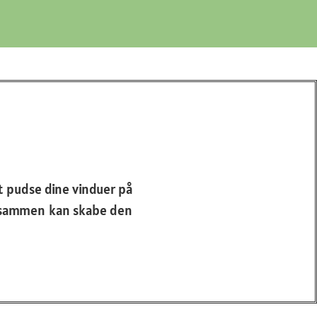
at pudse dine vinduer på
å i sammen kan skabe den