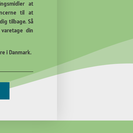
ingsmidler at
cerne til at
ig tilbage. Så
t varetage din
re i Danmark.