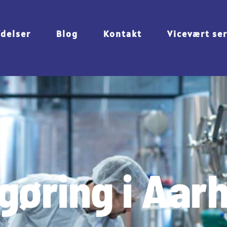
Ydelser
Blog
Kontakt
Vicevært se
gøring i Aar