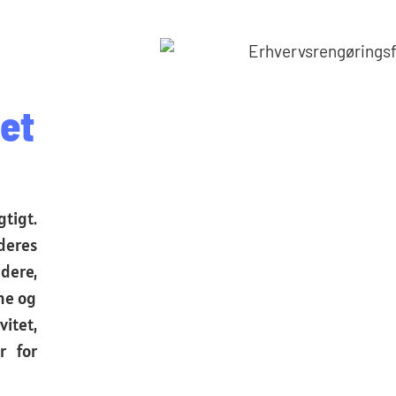
et
tigt.
deres
dere,
ne og
itet,
r for