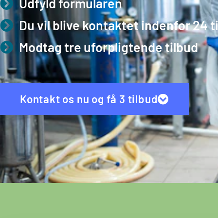
Udfyld formularen
Du vil blive kontaktet indenfor 24 
Modtag tre uforpligtende tilbud
Kontakt os nu og få 3 tilbud