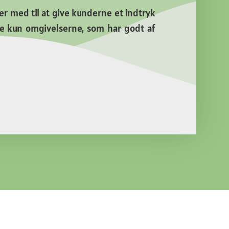
 er med til at give kunderne et indtryk
ke kun omgivelserne, som har godt af