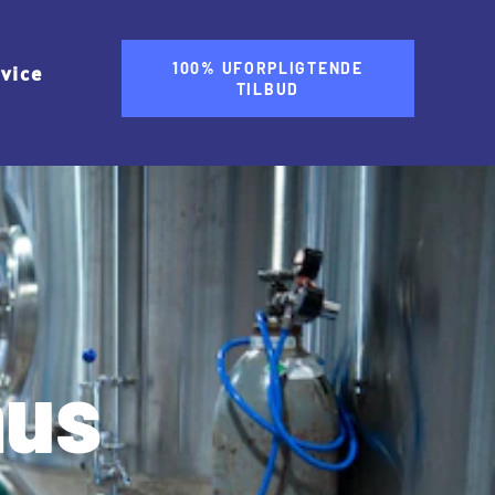
100% UFORPLIGTENDE
rvice
TILBUD
hus