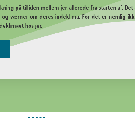
kning på tilliden mellem jer, allerede fra starten af. Det
iv og værner om deres indeklima. For det er nemlig ik
deklimaet hos jer.