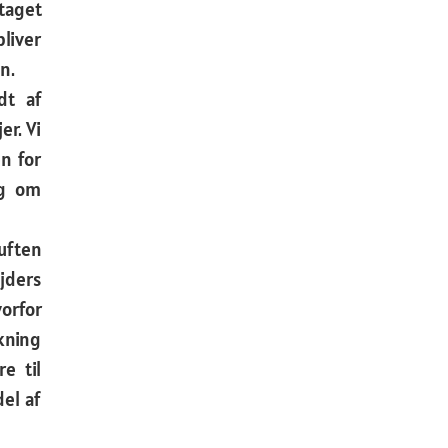
taget
bliver
n.
dt af
er. Vi
en for
ig om
ften
ders
orfor
rkning
e til
el af